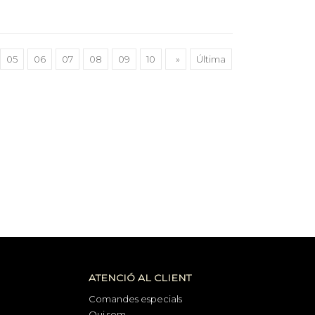
05
06
07
08
09
10
»
Última
ATENCIÓ AL CLIENT
Comandes especials
Qui som