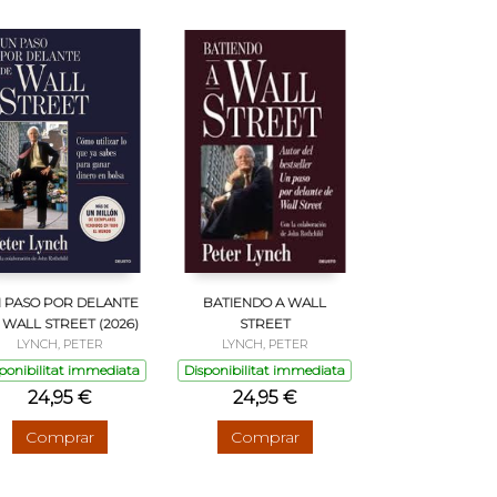
 PASO POR DELANTE
BATIENDO A WALL
 WALL STREET (2026)
STREET
LYNCH, PETER
LYNCH, PETER
ponibilitat immediata
Disponibilitat immediata
24,95 €
24,95 €
Comprar
Comprar