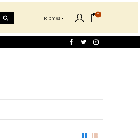
0
Idiomes