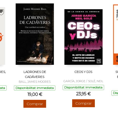
ES,
LADRONES DE
CEOS Y DJS
S
CADÁVERES
GARCÍA, JORGE / SOLÉ, NEIL
BALL, JAMES MOORES
Disponibilitat immediata
iata
Disponibilitat immediata
Dis
23,95 €
19,00 €
Comprar
Comprar