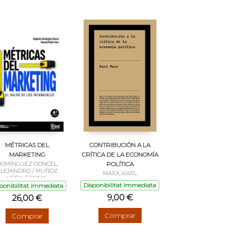
MÉTRICAS DEL
CONTRIBUCIÓN A LA
MARKETING
CRÍTICA DE LA ECONOMÍA
OMÍNGUEZ DONCEL,
POLÍTICA
LEJANDRO / MUÑOZ
MARX, KARL
VERA, GEMMA
Disponibilitat immediata
ponibilitat immediata
9,00 €
26,00 €
Comprar
Comprar