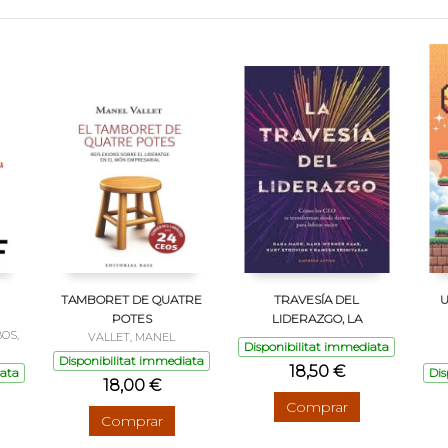
TAMBORET DE QUATRE
TRAVESÍA DEL
U
POTES
LIDERAZGO, LA
BOS,
VALLET, MANEL
Disponibilitat immediata
Disponibilitat immediata
18,50 €
iata
Dis
18,00 €
Comprar
Comprar