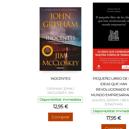
INOCENTES
PEQUEÑO LIBRO DE 
IDEAS QUE HAN
GRISHAM, JOHN /
REVOLUCIONADO 
MCCLOSKEY, JIM
MUNDO EMPRESARIAL
Disponibilitat immediata
KOURDI, JEREMY / BES
JONATHAN
12,95 €
Disponibilitat immed
Comprar
17,95 €
Comprar