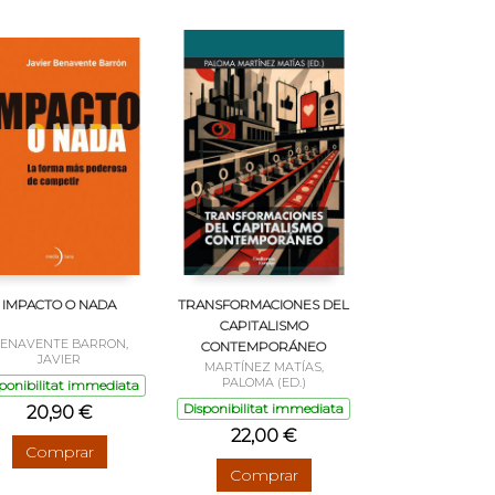
IMPACTO O NADA
TRANSFORMACIONES DEL
CAPITALISMO
ENAVENTE BARRON,
CONTEMPORÁNEO
JAVIER
MARTÍNEZ MATÍAS,
PALOMA (ED.)
ponibilitat immediata
Disponibilitat immediata
20,90 €
22,00 €
Comprar
Comprar