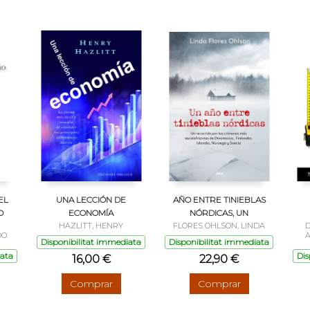
EL
UNA LECCIÓN DE
AÑO ENTRE TINIEBLAS
O
ECONOMÍA
NÓRDICAS, UN
HAZLITT, HENRY
FLORES OHLSON, LINDA
D
DO
A
Disponibilitat immediata
Disponibilitat immediata
iata
Dis
16,00 €
22,90 €
Comprar
Comprar