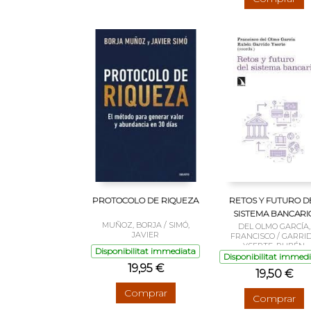
PROTOCOLO DE RIQUEZA
RETOS Y FUTURO D
SISTEMA BANCARI
MUÑOZ, BORJA / SIMÓ,
DEL OLMO GARCÍA,
JAVIER
FRANCISCO / GARRI
YSERTE, RUBÉN
Disponibilitat immediata
Disponibilitat immed
19,95 €
19,50 €
Comprar
Comprar