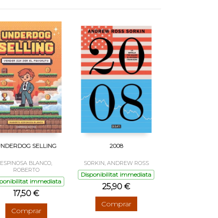
NDERDOG SELLING
2008
ESPINOSA BLANCO,
SORKIN, ANDREW ROSS
ROBERTO
Disponibilitat immediata
ponibilitat immediata
25,90 €
17,50 €
Comprar
Comprar