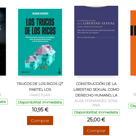
TRUCOS DE LOS RICOS (2ª
CONSTRUCCIÓN DE LA
PARTE), LOS
LIBERTAD SEXUAL COMO
N
B
HARO, JUAN
DERECHO HUMANO, LA
ALIJA FERNÁNDEZ, ROSA
iata
Disponibilitat immediata
ANA
Dis
10,95 €
Disponibilitat immediata
25,00 €
Comprar
Comprar