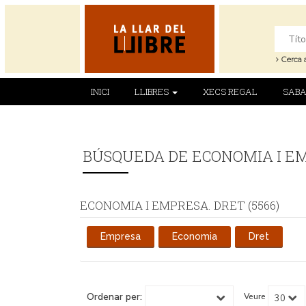
Cerca 
INICI
LLIBRES
XECS REGAL
SABA
BÚSQUEDA DE ECONOMIA I E
ECONOMIA I EMPRESA. DRET (5566)
Empresa
Economia
Dret
Ordenar per:
Veure