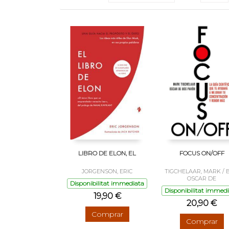
LIBRO DE ELON, EL
FOCUS ON/OFF
JORGENSON, ERIC
TIGCHELAAR, MARK / 
OSCAR DE
Disponibilitat immediata
Disponibilitat immed
19,90 €
20,90 €
Comprar
Comprar