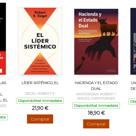
LAS
LÍDER SISTÉMICO, EL
HACIENDA Y EL ESTADO
UN
DUAL
DE
SIEGEL, ROBERT E.
EL
AMSTERDAM, ROBERT /
WALES, CHRISTOPHER
, EL
Disponibilitat immediata
Dis
Disponibilitat immediata
SER,
21,90 €
18,90 €
iata
Comprar
Comprar