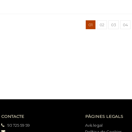
01
02
03
04
CONTACTE
PÀGINES LEGALS
93 725 59 59
Avís legal
Política de Cookies