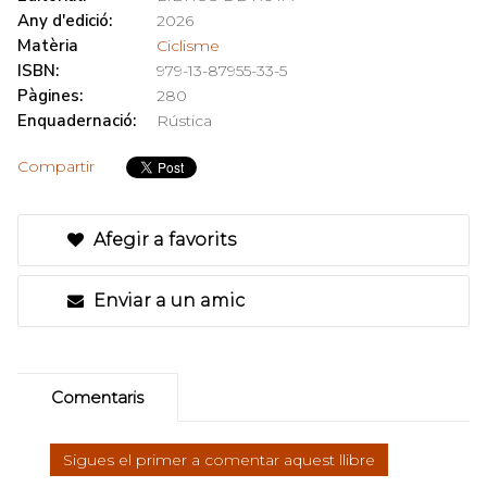
Any d'edició:
2026
Matèria
Ciclisme
ISBN:
979-13-87955-33-5
Pàgines:
280
Enquadernació:
Rústica
Compartir
Afegir a favorits
Enviar a un amic
Comentaris
Sigues el primer a comentar aquest llibre