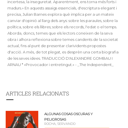
incertesa, la inseguretat. Aparentment, ens torna més forts i
madurs.» En aquests assaigs essencials, d'escriptura elegant i
precisa, Julian Barnes explora què implica per a un mateix
canviar d'opinió al llarg dels anys: sobre les paraules, sobre la
política, sobre els llibres; sobre els records, l'edat o el temps.
Aborda, doncs, temes que els lectors coneixen de la seva
obra i alhora reflexiona sobre temes candents de la societat
actual, fins al punt de presentar clarividents propostes
d'acció. A més, de tot plegat, es desprèn una certa biografia
de les seves idees. TRADUCCIÓ D'ALEXANDRE GOMBAU I
ARNAU * «Provocador i entretingut.» - _The Independent_
ARTICLES RELACIONATS
ALGUNAS COSAS OSCURAS Y
PELIGROSAS
ROCHA, SERVANDO