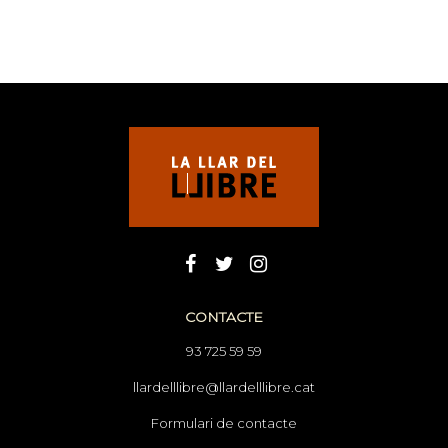
CONTACTE
93 725 59 59
llardelllibre@llardelllibre.cat
Formulari de contacte