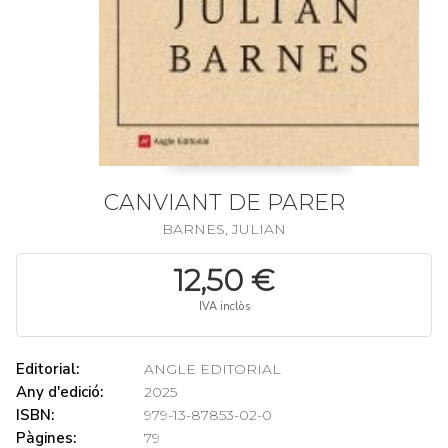
CANVIANT DE PARER
BARNES, JULIAN
12,50 €
IVA inclòs
Editorial:
ANGLE EDITORIAL
Any d'edició:
2025
ISBN:
979-13-87853-02-0
Pàgines:
79