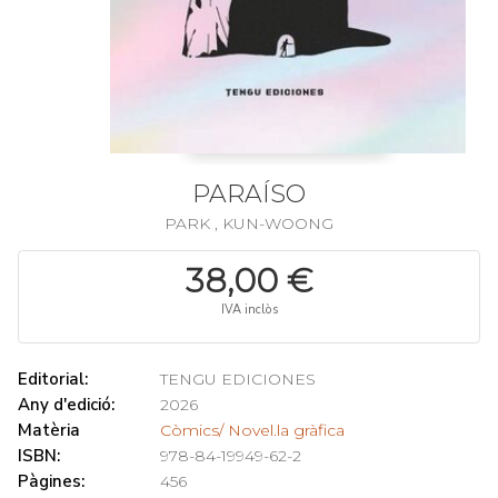
PARAÍSO
PARK , KUN-WOONG
38,00 €
IVA inclòs
Editorial:
TENGU EDICIONES
Any d'edició:
2026
Matèria
Còmics/ Novel.la gràfica
ISBN:
978-84-19949-62-2
Pàgines:
456