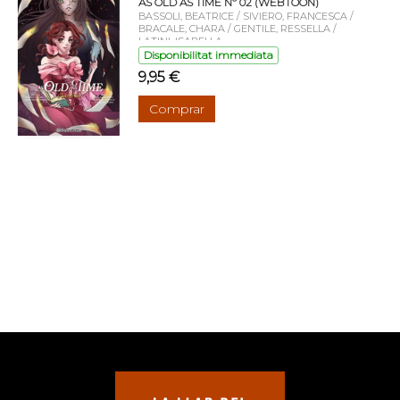
AS OLD AS TIME Nº 02 (WEBTOON)
BASSOLI, BEATRICE / SIVIERO, FRANCESCA /
BRACALE, CHARA / GENTILE, RESSELLA /
LATINI, ISABELLA
Disponibilitat immediata
9,95 €
Comprar