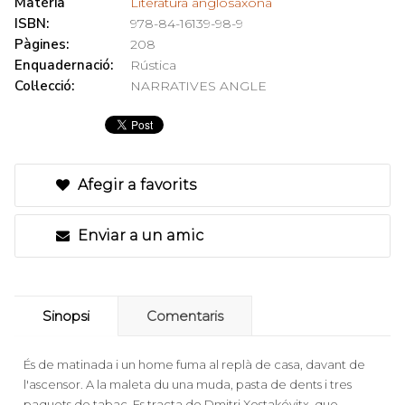
Matèria
Literatura anglosaxona
ISBN:
978-84-16139-98-9
Pàgines:
208
Enquadernació:
Rústica
Col·lecció:
NARRATIVES ANGLE
Afegir a favorits
Enviar a un amic
Sinopsi
Comentaris
És de matinada i un home fuma al replà de casa, davant de
l'ascensor. A la maleta du una muda, pasta de dents i tres
paquets de tabac. Es tracta de Dmitri Xostakóvitx, que