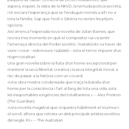
espera, inquiet, la visita de la NKVD, la temuda policia secreta,
i té encara l'esperança que se l'enduguin només a ell i no a
tota la família. Sap que l'exili o Sibèria no serien les pitjors
opcions.
Així arrenca l'esperada nova novel·la de Julian Barnes, que
recrea tres moments en què el compositor rus va sentir
l'amenaça directa del Poder soviètic: Xostakóvitx va haver de
viure i crear --sobreviure i subsistir-- sota el terror impune d'un
règim totalitari.
Una gran novel·la sobre la lluita d'un home excepcional per
mantenir la seva llibertat creativa i la seva integritat moral, a
risc de passar a la història com un covard.
«Una obra mestra condensada que traça la batalla d'un
home per la consciència i l'art al llarg de tota una vida, sota
les insuportables exigències del totalitarisme.» -- Alex Preston
(The Guardian)
«Una novel·la magistral que orquestra hàbilment el murmuri i
el soroll, alhora que retrata un dels principals artistes soviètics
del segle XX.» -- The Australian