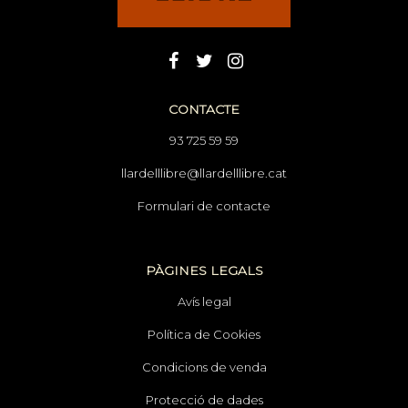
CONTACTE
93 725 59 59
llardelllibre@llardelllibre.cat
Formulari de contacte
PÀGINES LEGALS
Avís legal
Política de Cookies
Condicions de venda
Protecció de dades